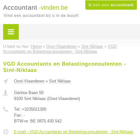
Ik ben een
accountant
Accountant
-vinden.be
Vind een accountant bij u in de buurt!
U bent nu hier:
Home
»
Oost-Vlaanderen
»
Sint Niklaas
»
VGD
Accountants en Belastingconsulenten - Sint-Niklaas
VGD Accountants en Belastingconsulenten -
Sint-Niklaas
Oost-Vlaanderen
»
Sint Niklaas
Gentse Baan 50
9100
Sint Niklaas
(
Oost-Vlaanderen
)
Tel:
+3235021300
Fax:
-
BTW-nr:
BE 0875.430.542
E-mail › VGD Accountants en Belastingconsulenten - Sint-Niklaas