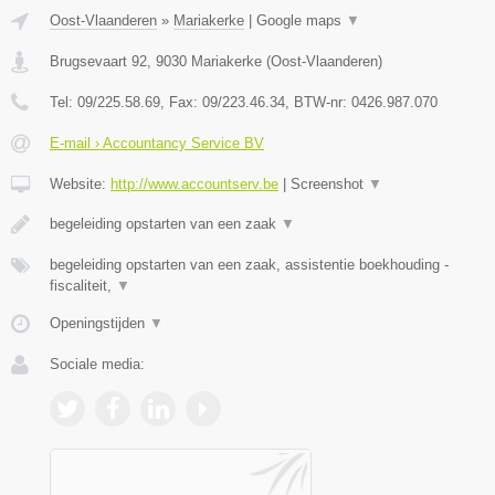
Oost-Vlaanderen
»
Mariakerke
|
Google maps
▼
Brugsevaart 92
,
9030
Mariakerke
(
Oost-Vlaanderen
)
Tel:
09/225.58.69
, Fax:
09/223.46.34
, BTW-nr:
0426.987.070
E-mail › Accountancy Service BV
Website:
http://www.accountserv.be
|
Screenshot
▼
begeleiding opstarten van een zaak
▼
begeleiding opstarten van een zaak, assistentie boekhouding -
fiscaliteit,
▼
Openingstijden
▼
Sociale media: