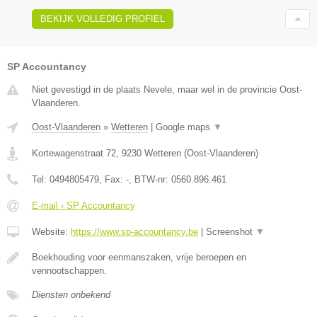
BEKIJK VOLLEDIG PROFIEL
SP Accountancy
Niet gevestigd in de plaats Nevele, maar wel in de provincie Oost-
Vlaanderen.
Oost-Vlaanderen
»
Wetteren
|
Google maps
▼
Kortewagenstraat 72
,
9230
Wetteren
(
Oost-Vlaanderen
)
Tel:
0494805479
, Fax:
-
, BTW-nr:
0560.896.461
E-mail › SP Accountancy
Website:
https://www.sp-accountancy.be
|
Screenshot
▼
Boekhouding voor eenmanszaken, vrije beroepen en
vennootschappen.
Diensten onbekend